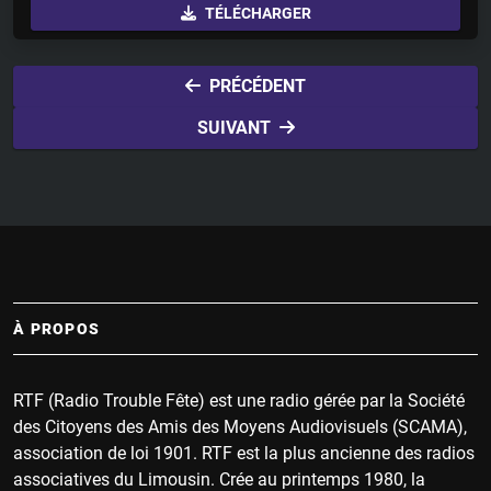
TÉLÉCHARGER
a
t
t
y
e
t
i
PRÉCÉDENT
n
SUIVANT
g
s
À PROPOS
RTF (Radio Trouble Fête) est une radio gérée par la Société
des Citoyens des Amis des Moyens Audiovisuels (SCAMA),
association de loi 1901. RTF est la plus ancienne des radios
associatives du Limousin. Crée au printemps 1980, la