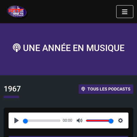
UNE ANNÉE EN MUSIQUE
1967
TOUS LES PODCASTS
00:00
P
M
S
l
u
e