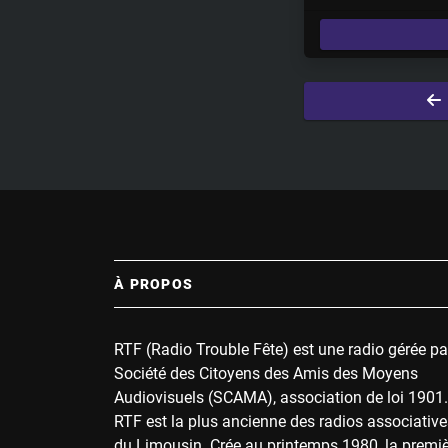
l
a
y
À PROPOS
RTF (Radio Trouble Fête) est une radio gérée pa
Société des Citoyens des Amis des Moyens
Audiovisuels (SCAMA), association de loi 1901.
RTF est la plus ancienne des radios associative
du Limousin. Crée au printemps 1980, la premi