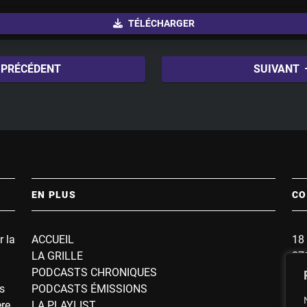
u
TÉLÉCHARGER
t
e
PRÉCÉDENT
SUIVANT
EN PLUS
CO
r la
ACCUEIL
18 
LA GRILLE
87
PODCASTS CHRONIQUES
BP
s
PODCASTS ÉMISSIONS
So
ère
LA PLAYLIST