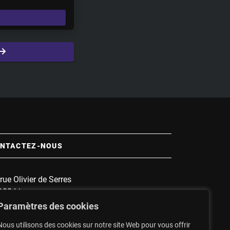
e
t
t
i
n
g
s
NTACTEZ-NOUS
rue Olivier de Serres
100 Limoges
 :
1135
Paramètres des cookies
nnette :
1607
Nous utilisons des cookies sur notre site Web pour vous offrir