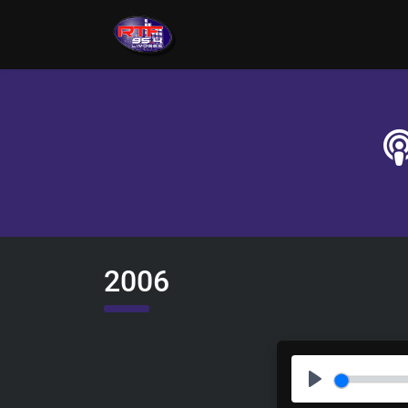
2006
P