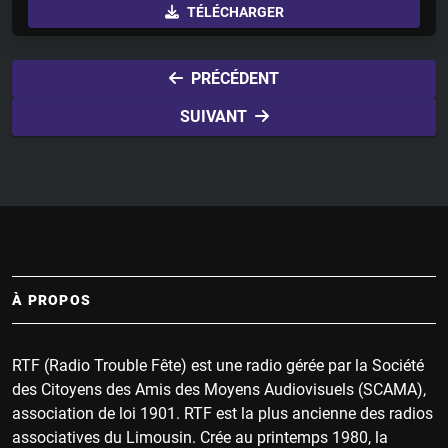
TÉLÉCHARGER
a
t
t
y
e
t
i
PRÉCÉDENT
n
SUIVANT
g
s
À PROPOS
RTF (Radio Trouble Fête) est une radio gérée par la Société
des Citoyens des Amis des Moyens Audiovisuels (SCAMA),
association de loi 1901. RTF est la plus ancienne des radios
associatives du Limousin. Crée au printemps 1980, la