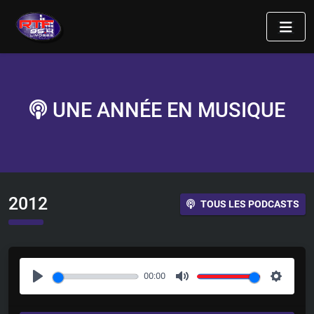
UNE ANNÉE EN MUSIQUE
2012
TOUS LES PODCASTS
00:00
P
M
S
l
u
e