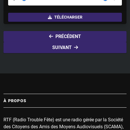
P
M
S
l
u
e
TÉLÉCHARGER
a
t
t
y
e
t
i
PRÉCÉDENT
n
SUIVANT
g
s
À PROPOS
RTF (Radio Trouble Fête) est une radio gérée par la Société
des Citoyens des Amis des Moyens Audiovisuels (SCAMA),