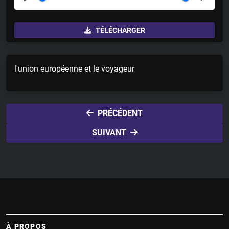
P
M
S
l
u
e
TÉLÉCHARGER
a
t
t
y
e
t
i
l'union européenne et le voyageur
n
g
s
PRÉCÉDENT
SUIVANT
À PROPOS