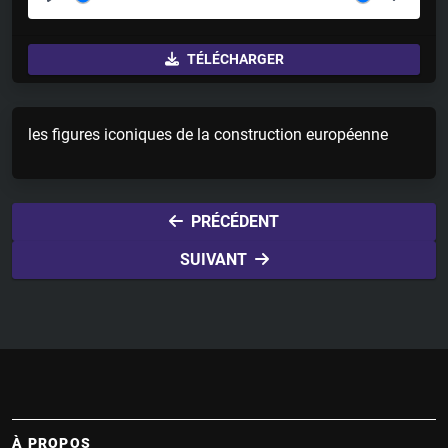
P
M
S
l
u
e
TÉLÉCHARGER
a
t
t
y
e
t
i
les figures iconiques de la construction européenne
n
g
s
PRÉCÉDENT
SUIVANT
À PROPOS