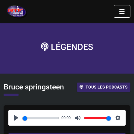
LÉGENDES
Bruce springsteen
TOUS LES PODCASTS
00:00
P
M
S
l
u
e