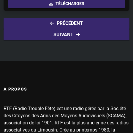
TÉLÉCHARGER
a
t
t
y
e
t
i
PRÉCÉDENT
n
SUIVANT
g
s
À PROPOS
RTF (Radio Trouble Fête) est une radio gérée par la Société
des Citoyens des Amis des Moyens Audiovisuels (SCAMA),
association de loi 1901. RTF est la plus ancienne des radios
associatives du Limousin. Crée au printemps 1980, la