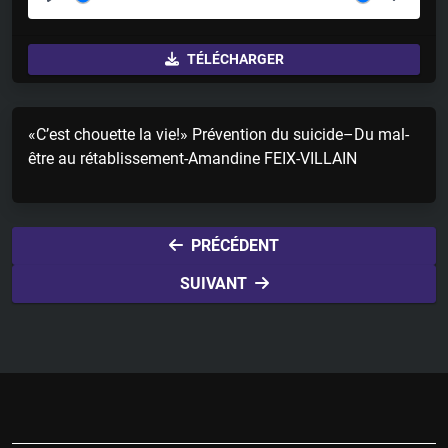
P
M
S
l
u
e
TÉLÉCHARGER
a
t
t
y
e
t
i
«C’est chouette la vie!» Prévention du suicide–Du mal-
n
être au rétablissement-Amandine FEIX-VILLAIN
g
s
PRÉCÉDENT
SUIVANT