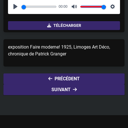
00:00
P
M
S
l
u
e
TÉLÉCHARGER
a
t
t
y
e
t
i
exposition Faire moderne! 1925, Limoges Art Déco,
n
chronique de Patrick Granger
g
s
PRÉCÉDENT
SUIVANT