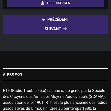
TÉLÉCHARGER
a
t
t
y
e
t
i
PRÉCÉDENT
n
SUIVANT
g
s
À PROPOS
RTF (Radio Trouble Fête) est une radio gérée par la Société
des Citoyens des Amis des Moyens Audiovisuels (SCAMA),
association de loi 1901. RTF est la plus ancienne des radios
associatives du Limousin. Crée au printemps 1980, la