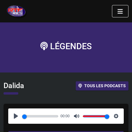
LÉGENDES
Dalida
TOUS LES PODCASTS
00:00
P
M
S
l
u
e