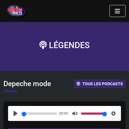
LÉGENDES
Depeche mode
TOUS LES PODCASTS
00:00
P
M
S
l
u
e