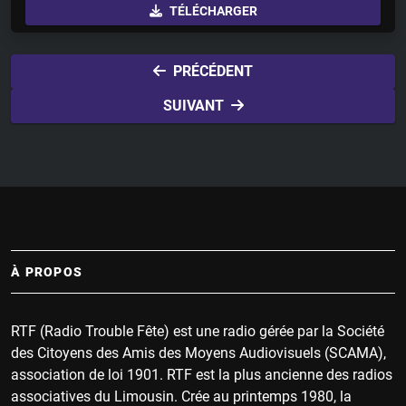
TÉLÉCHARGER
a
t
t
y
e
t
i
PRÉCÉDENT
n
SUIVANT
g
s
À PROPOS
RTF (Radio Trouble Fête) est une radio gérée par la Société
des Citoyens des Amis des Moyens Audiovisuels (SCAMA),
association de loi 1901. RTF est la plus ancienne des radios
associatives du Limousin. Crée au printemps 1980, la