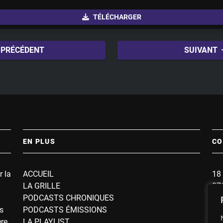
u
TÉLÉCHARGER
t
e
PRÉCÉDENT
SUIVANT
EN PLUS
CO
r la
ACCUEIL
18 
LA GRILLE
87
PODCASTS CHRONIQUES
BP
s
PODCASTS ÉMISSIONS
So
ère
LA PLAYLIST