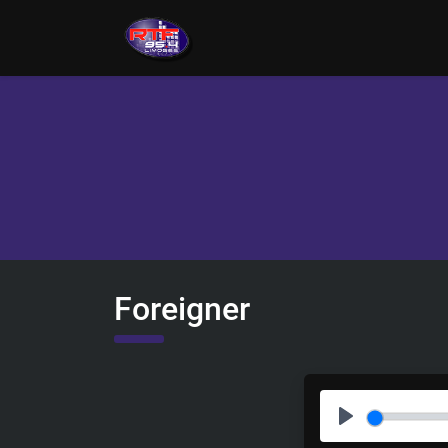
Foreigner
P