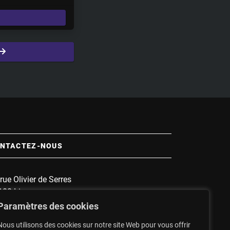
e
t
t
i
n
g
s
NTACTEZ-NOUS
rue Olivier de Serres
100 Limoges
 :
1135
Paramètres des cookies
nnette :
1607
Nous utilisons des cookies sur notre site Web pour vous offrir