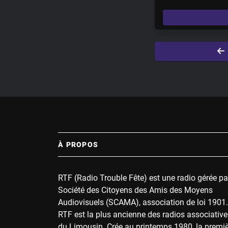
l
a
y
À PROPOS
RTF (Radio Trouble Fête) est une radio gérée pa
Société des Citoyens des Amis des Moyens
Audiovisuels (SCAMA), association de loi 1901.
RTF est la plus ancienne des radios associative
du Limousin. Crée au printemps 1980, la premi