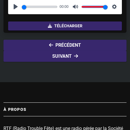
00:00
P
M
S
l
u
e
TÉLÉCHARGER
a
t
t
y
e
t
i
PRÉCÉDENT
n
SUIVANT
g
s
À PROPOS
RTF (Radio Trouble Fête) est une radio gérée par la Société