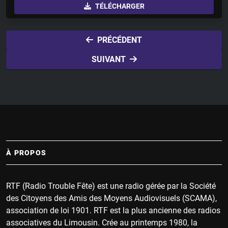
TÉLÉCHARGER
a
t
t
y
e
t
i
PRÉCÉDENT
n
SUIVANT
g
s
À PROPOS
RTF (Radio Trouble Fête) est une radio gérée par la Société
des Citoyens des Amis des Moyens Audiovisuels (SCAMA),
association de loi 1901. RTF est la plus ancienne des radios
associatives du Limousin. Crée au printemps 1980, la