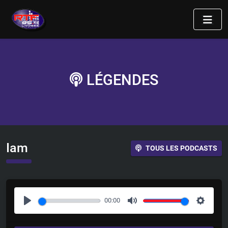
LÉGENDES
Iam
TOUS LES PODCASTS
00:00
P
M
S
l
u
e