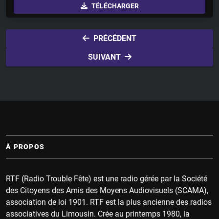
TÉLÉCHARGER
a
t
t
y
e
t
i
PRÉCÉDENT
n
SUIVANT
g
s
À PROPOS
RTF (Radio Trouble Fête) est une radio gérée par la Société
des Citoyens des Amis des Moyens Audiovisuels (SCAMA),
association de loi 1901. RTF est la plus ancienne des radios
associatives du Limousin. Crée au printemps 1980, la