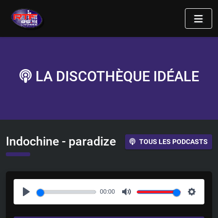
LA DISCOTHÈQUE IDÉALE
Indochine - paradize
TOUS LES PODCASTS
00:00
P
M
S
l
u
e