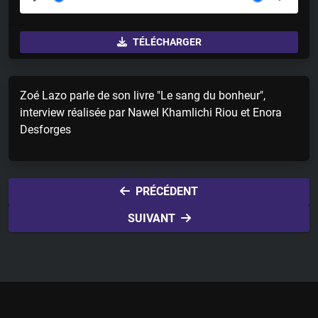
P
M
S
l
u
e
TÉLÉCHARGER
a
t
t
y
e
t
i
Zoé Lazo parle de son livre "Le sang du bonheur",
n
interview réalisée par Nawel Khamlichi Riou et Enora
g
Desforges
s
PRÉCÉDENT
SUIVANT