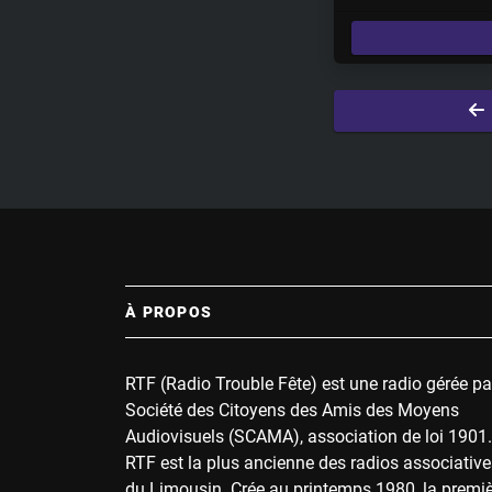
l
a
y
À PROPOS
RTF (Radio Trouble Fête) est une radio gérée pa
Société des Citoyens des Amis des Moyens
Audiovisuels (SCAMA), association de loi 1901.
RTF est la plus ancienne des radios associative
du Limousin. Crée au printemps 1980, la premi