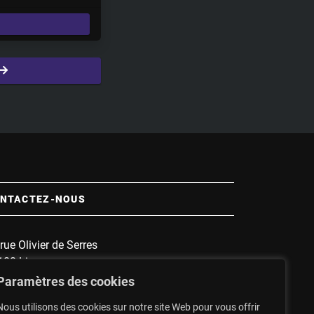
e
t
t
i
n
g
s
NTACTEZ-NOUS
rue Olivier de Serres
100 Limoges
 :
1135
Paramètres des cookies
nnette :
1607
Nous utilisons des cookies sur notre site Web pour vous offrir