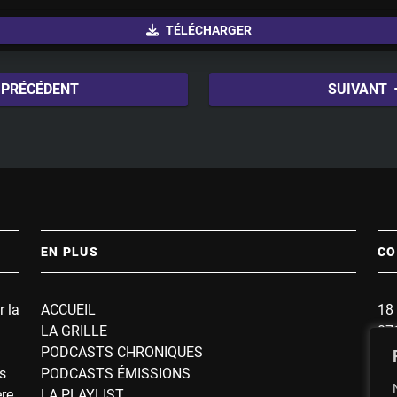
u
TÉLÉCHARGER
t
e
PRÉCÉDENT
SUIVANT
EN PLUS
CO
r la
ACCUEIL
18 
LA GRILLE
87
PODCASTS CHRONIQUES
BP
s
PODCASTS ÉMISSIONS
So
ère
LA PLAYLIST