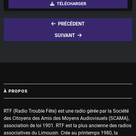
TÉLÉCHARGER
a
t
t
y
e
t
i
PRÉCÉDENT
n
SUIVANT
g
s
À PROPOS
RTF (Radio Trouble Fête) est une radio gérée par la Société
des Citoyens des Amis des Moyens Audiovisuels (SCAMA),
association de loi 1901. RTF est la plus ancienne des radios
associatives du Limousin. Crée au printemps 1980, la