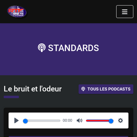
STANDARDS
Le bruit et l'odeur
TOUS LES PODCASTS
00:00
P
M
S
l
u
e