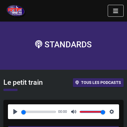
STANDARDS
Le petit train
TOUS LES PODCASTS
00:00
P
M
S
l
u
e