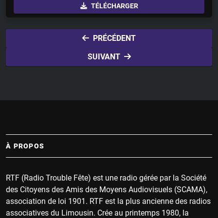
TÉLÉCHARGER
a
t
t
y
e
t
i
PRÉCÉDENT
n
SUIVANT
g
s
À PROPOS
RTF (Radio Trouble Fête) est une radio gérée par la Société
des Citoyens des Amis des Moyens Audiovisuels (SCAMA),
association de loi 1901. RTF est la plus ancienne des radios
associatives du Limousin. Crée au printemps 1980, la