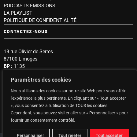
PODCASTS ÉMISSIONS
LA PLAYLIST
POLITIQUE DE CONFIDENTIALITÉ
CONTACTEZ-NOUS
18 rue Olivier de Serres
87100 Limoges
BP :
1135
Sonnette :
1607
Paramètres des cookies
secrétariat : 05 19 57 60 96
Nous utilisons des cookies sur notre site Web pour vous offrir
Top du Portugal : 06 14 48 93 47
l'expérience la plus pertinente. En cliquant sur « Tout accepter
», vous consentez à l'utilisation de TOUS les cookies.
CONTACTEZ-NOUS
Cependant, vous pouvez visiter aller sur « Personnaliser » pour
fournir un consentement contrôlé.
Personnaliser
Tout rejeter
Tout accepter