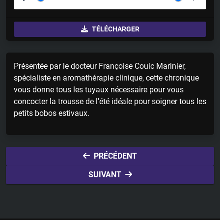
P
M
S
l
u
e
TÉLÉCHARGER
a
t
t
y
e
t
i
Présentée par le docteur Françoise Couic Marinier,
n
spécialiste en aromathérapie clinique, cette chronique
g
vous donne tous les tuyaux nécessaire pour vous
s
concocter la trousse de l'été idéale pour soigner tous les
petits bobos estivaux.
PRÉCÉDENT
SUIVANT