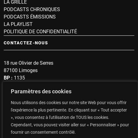
LA GRILLE
PODCASTS CHRONIQUES
PODCASTS ÉMISSIONS
LA PLAYLIST
POLITIQUE DE CONFIDENTIALITÉ
CONTACTEZ-NOUS
18 rue Olivier de Serres
87100 Limoges
BP :
1135
Sonnette :
1607
Paramètres des cookies
secrétariat : 05 19 57 60 96
Nous utilisons des cookies sur notre site Web pour vous offrir
Top du Portugal : 06 14 48 93 47
l'expérience la plus pertinente. En cliquant sur « Tout accepter
», vous consentez à l'utilisation de TOUS les cookies.
CONTACTEZ-NOUS
Cependant, vous pouvez visiter aller sur « Personnaliser » pour
fournir un consentement contrôlé.