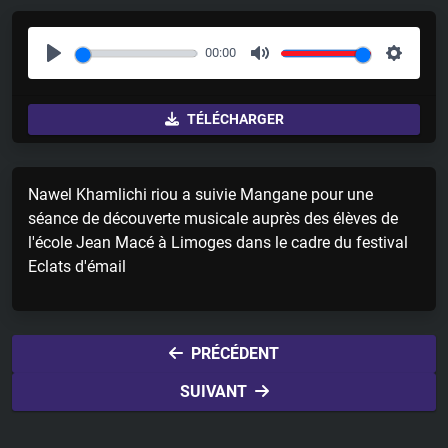
00:00
P
M
S
l
u
e
TÉLÉCHARGER
a
t
t
y
e
t
i
Nawel Khamlichi riou a suivie Mangane pour une
n
séance de découverte musicale auprès des élèves de
g
l'école Jean Macé à Limoges dans le cadre du festival
s
Eclats d'émail
PRÉCÉDENT
SUIVANT