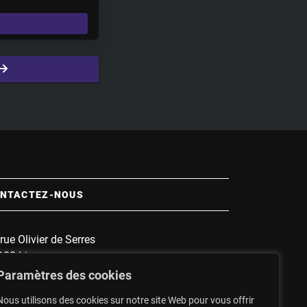
e
t
t
i
n
g
s
NTACTEZ-NOUS
rue Olivier de Serres
100 Limoges
 :
1135
Paramètres des cookies
nnette :
1607
Nous utilisons des cookies sur notre site Web pour vous offrir