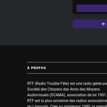
l
a
y
À PROPOS
RTF (Radio Trouble Fête) est une radio gérée pa
Société des Citoyens des Amis des Moyens
Audiovisuels (SCAMA), association de loi 1901.
RTF est la plus ancienne des radios associative
du Limousin. Crée au printemps 1980, la premi