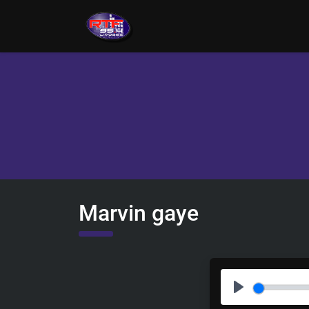
Marvin gaye
P