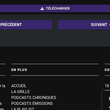
u
TÉLÉCHARGER
t
e
PRÉCÉDENT
SUIVANT
EN PLUS
CO
r la
ACCUEIL
18 
LA GRILLE
87
PODCASTS CHRONIQUES
BP
s
PODCASTS ÉMISSIONS
So
ère
LA PLAYLIST