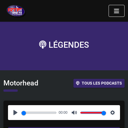
LÉGENDES
Motorhead
TOUS LES PODCASTS
00:00
P
M
S
l
u
e