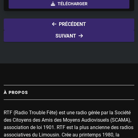
TÉLÉCHARGER
a
t
t
y
e
t
i
PRÉCÉDENT
n
SUIVANT
g
s
À PROPOS
RTF (Radio Trouble Fête) est une radio gérée par la Société
des Citoyens des Amis des Moyens Audiovisuels (SCAMA),
association de loi 1901. RTF est la plus ancienne des radios
associatives du Limousin. Crée au printemps 1980, la