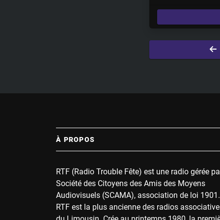
l
a
y
À PROPOS
RTF (Radio Trouble Fête) est une radio gérée pa
Société des Citoyens des Amis des Moyens
Audiovisuels (SCAMA), association de loi 1901.
RTF est la plus ancienne des radios associative
du Limousin. Crée au printemps 1980, la premi