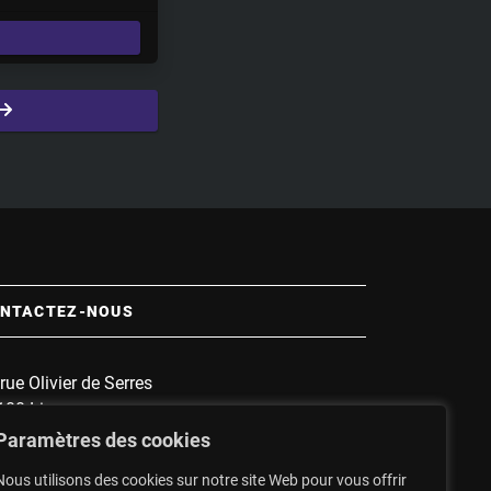
e
t
t
i
n
g
s
NTACTEZ-NOUS
rue Olivier de Serres
100 Limoges
 :
1135
Paramètres des cookies
nnette :
1607
Nous utilisons des cookies sur notre site Web pour vous offrir