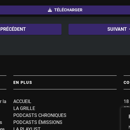
u
TÉLÉCHARGER
t
e
PRÉCÉDENT
SUIVANT
EN PLUS
CO
r la
ACCUEIL
18 
LA GRILLE
87
PODCASTS CHRONIQUES
BP
s
PODCASTS ÉMISSIONS
So
ère
LA PLAYLIST