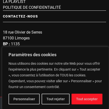
LA PLAYLIST
POLITIQUE DE CONFIDENTIALITÉ
CONTACTEZ-NOUS
18 rue Olivier de Serres
87100 Limoges
BP :
1135
Sonnette :
1607
Paramètres des cookies
secrétariat : 05 19 57 60 96
Nous utilisons des cookies sur notre site Web pour vous offrir
Top du Portugal : 06 14 48 93 47
l'expérience la plus pertinente. En cliquant sur « Tout accepter
», vous consentez à l'utilisation de TOUS les cookies.
CONTACTEZ-NOUS
Cependant, vous pouvez visiter aller sur « Personnaliser » pour
fournir un consentement contrôlé.
Personnaliser
Tout rejeter
Tout accepter
Agence Sitevite
© 2026 Radio RTF Limoges Copyright