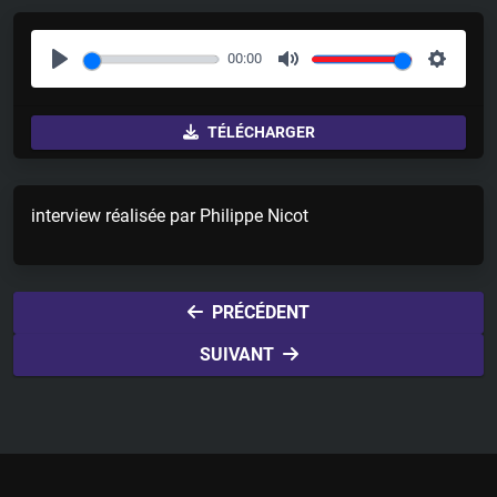
00:00
P
M
S
l
u
e
TÉLÉCHARGER
a
t
t
y
e
t
i
interview réalisée par Philippe Nicot
n
g
s
PRÉCÉDENT
SUIVANT