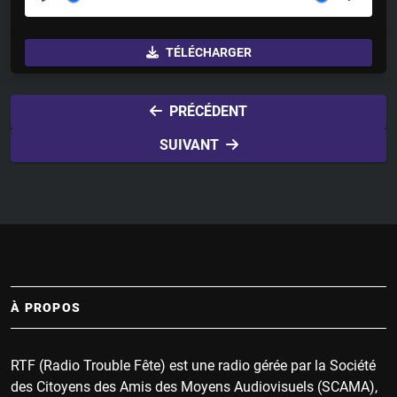
P
M
S
l
u
e
TÉLÉCHARGER
a
t
t
y
e
t
i
PRÉCÉDENT
n
SUIVANT
g
s
À PROPOS
RTF (Radio Trouble Fête) est une radio gérée par la Société
des Citoyens des Amis des Moyens Audiovisuels (SCAMA),