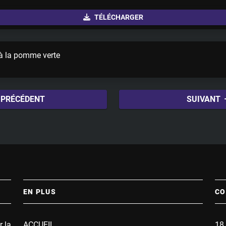
u
TÉLÉCHARGER
t
e
 à la pomme verte
PRÉCÉDENT
SUIVANT
EN PLUS
CO
r la
ACCUEIL
18 