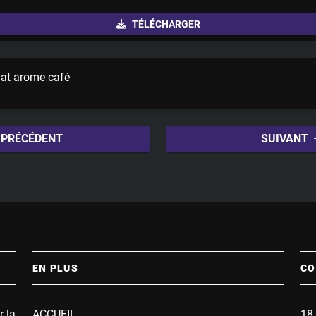
u
TÉLÉCHARGER
t
e
lat arome café
PRÉCÉDENT
SUIVANT
EN PLUS
CO
r la
ACCUEIL
18 