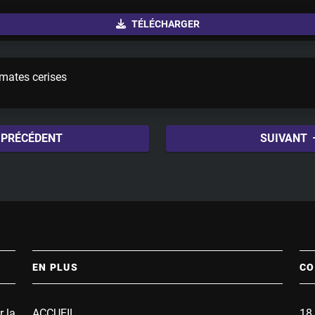
u
TÉLÉCHARGER
t
e
mates cerises
PRÉCÉDENT
SUIVANT
EN PLUS
CO
r la
ACCUEIL
18 