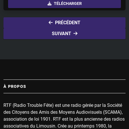
TÉLÉCHARGER
a
t
t
y
e
t
i
PRÉCÉDENT
n
SUIVANT
g
s
À PROPOS
RTF (Radio Trouble Fête) est une radio gérée par la Société
des Citoyens des Amis des Moyens Audiovisuels (SCAMA),
association de loi 1901. RTF est la plus ancienne des radios
associatives du Limousin. Crée au printemps 1980, la