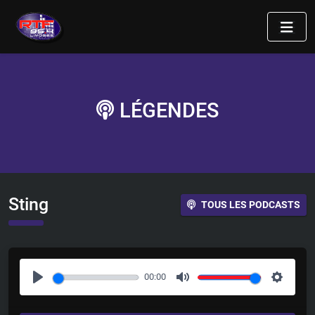
LÉGENDES
Sting
TOUS LES PODCASTS
00:00
P
M
S
l
u
e