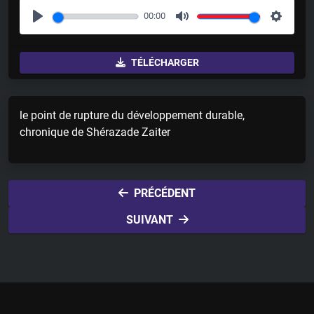
00:00
P
M
S
l
u
e
TÉLÉCHARGER
a
t
t
y
e
t
i
le point de rupture du développement durable,
n
chronique de Shérazade Zaiter
g
s
PRÉCÉDENT
SUIVANT