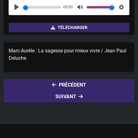
00:00
P
M
S
l
u
e
TÉLÉCHARGER
a
t
t
y
e
t
i
Marc-Aurèle : La sagesse pour mieux vivre / Jean Paul
n
Deluche
g
s
PRÉCÉDENT
SUIVANT