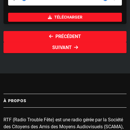
P
M
S
l
u
e
TÉLÉCHARGER
a
t
t
y
e
t
i
PRÉCÉDENT
n
SUIVANT
g
s
À PROPOS
RTF (Radio Trouble Fête) est une radio gérée par la Société
des Citoyens des Amis des Moyens Audiovisuels (SCAMA),