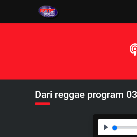
Dari reggae program 0
P