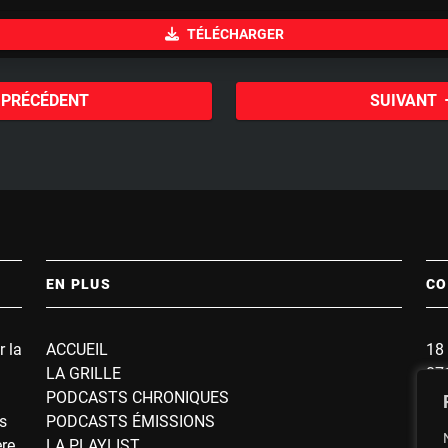
u
TÉLÉCHARGER
t
e
PRÉCÉDENT
SUIVANT
EN PLUS
CO
r la
ACCUEIL
18 
LA GRILLE
87
PODCASTS CHRONIQUES
BP
s
PODCASTS ÉMISSIONS
So
ère
LA PLAYLIST