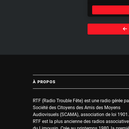
l
a
y
À PROPOS
RTF (Radio Trouble Fête) est une radio gérée pa
Société des Citoyens des Amis des Moyens
Audiovisuels (SCAMA), association de loi 1901.
RTF est la plus ancienne des radios associative
du Limousin. Crée au printemps 1980, la premi