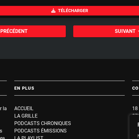
u
TÉLÉCHARGER
t
e
PRÉCÉDENT
SUIVANT
EN PLUS
CO
r la
ACCUEIL
18 
LA GRILLE
87
PODCASTS CHRONIQUES
BP
s
PODCASTS ÉMISSIONS
So
ère
LA PLAYLIST