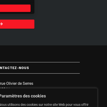
e
t
t
i
n
g
s
NTACTEZ-NOUS
rue Olivier de Serres
100 Limoges
 :
1135
Paramètres des cookies
nnette :
1607
Nous utilisons des cookies sur notre site Web pour vous offrir