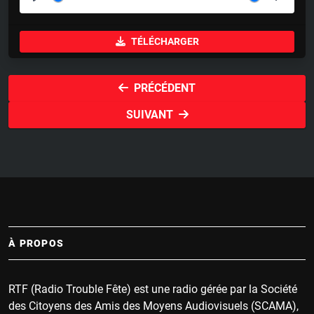
P
M
S
l
u
e
TÉLÉCHARGER
a
t
t
y
e
t
i
PRÉCÉDENT
n
SUIVANT
g
s
À PROPOS
RTF (Radio Trouble Fête) est une radio gérée par la Société
des Citoyens des Amis des Moyens Audiovisuels (SCAMA),