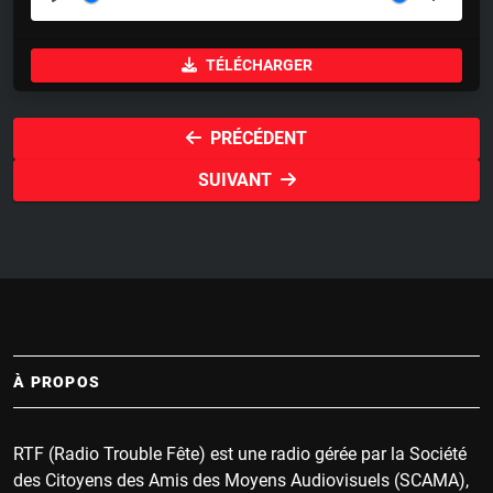
P
M
S
l
u
e
TÉLÉCHARGER
a
t
t
y
e
t
i
PRÉCÉDENT
n
SUIVANT
g
s
À PROPOS
RTF (Radio Trouble Fête) est une radio gérée par la Société
des Citoyens des Amis des Moyens Audiovisuels (SCAMA),