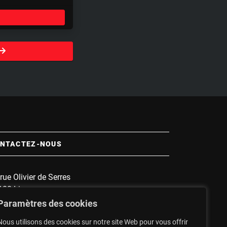
e
t
t
i
n
g
s
NTACTEZ-NOUS
rue Olivier de Serres
100 Limoges
 :
1135
Paramètres des cookies
nnette :
1607
Nous utilisons des cookies sur notre site Web pour vous offrir