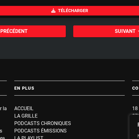
u
TÉLÉCHARGER
t
e
PRÉCÉDENT
SUIVANT
EN PLUS
CO
r la
ACCUEIL
18 
LA GRILLE
87
PODCASTS CHRONIQUES
BP
s
PODCASTS ÉMISSIONS
So
ère
LA PLAYLIST