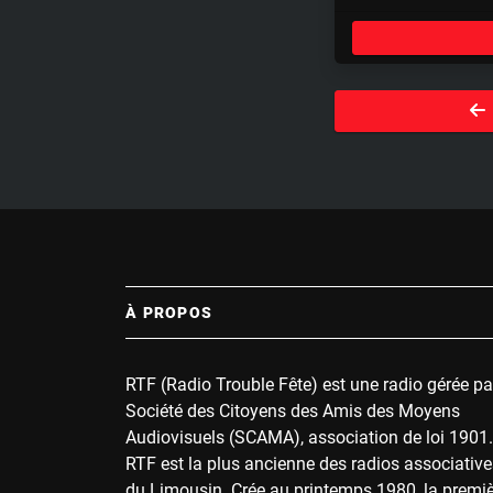
l
a
y
À PROPOS
RTF (Radio Trouble Fête) est une radio gérée pa
Société des Citoyens des Amis des Moyens
Audiovisuels (SCAMA), association de loi 1901.
RTF est la plus ancienne des radios associative
du Limousin. Crée au printemps 1980, la premi