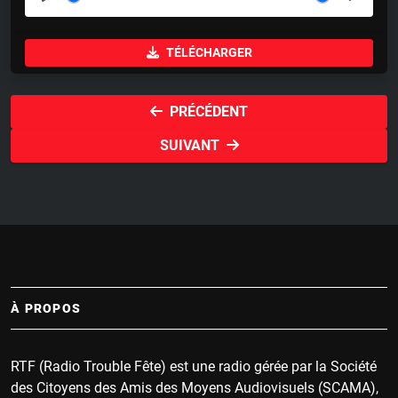
P
M
S
l
u
e
TÉLÉCHARGER
a
t
t
y
e
t
i
PRÉCÉDENT
n
SUIVANT
g
s
À PROPOS
RTF (Radio Trouble Fête) est une radio gérée par la Société
des Citoyens des Amis des Moyens Audiovisuels (SCAMA),