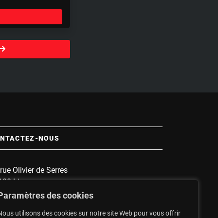
e
t
t
i
n
g
s
NTACTEZ-NOUS
rue Olivier de Serres
100 Limoges
 :
1135
Paramètres des cookies
nnette :
1607
Nous utilisons des cookies sur notre site Web pour vous offrir