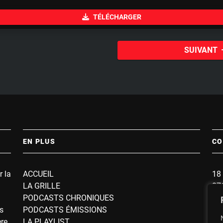
u
TÉLÉCHARGER
t
e
SUIVANT
EN PLUS
CO
r la
ACCUEIL
18 
LA GRILLE
87
PODCASTS CHRONIQUES
BP
s
PODCASTS ÉMISSIONS
So
ère
LA PLAYLIST