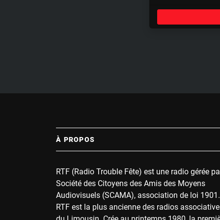
l
a
y
À PROPOS
RTF (Radio Trouble Fête) est une radio gérée pa
Société des Citoyens des Amis des Moyens
Audiovisuels (SCAMA), association de loi 1901.
RTF est la plus ancienne des radios associative
du Limousin. Crée au printemps 1980, la premi