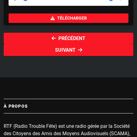
P
M
S
l
u
e
TÉLÉCHARGER
a
t
t
y
e
t
i
PRÉCÉDENT
n
SUIVANT
g
s
À PROPOS
RTF (Radio Trouble Fête) est une radio gérée par la Société
des Citoyens des Amis des Moyens Audiovisuels (SCAMA),