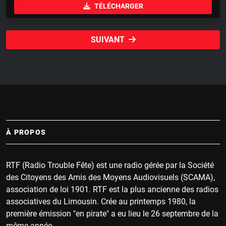
TÉLÉCHARGER
a
t
t
y
e
t
i
SUIVANT
n
g
s
À PROPOS
RTF (Radio Trouble Fête) est une radio gérée par la Société
des Citoyens des Amis des Moyens Audiovisuels (SCAMA),
association de loi 1901. RTF est la plus ancienne des radios
associatives du Limousin. Crée au printemps 1980, la
première émission "en pirate" a eu lieu le 26 septembre de la
même année.