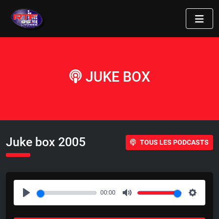
JUKE BOX
Juke box 2005
TOUS LES PODCASTS
00:00
P
M
S
l
u
e