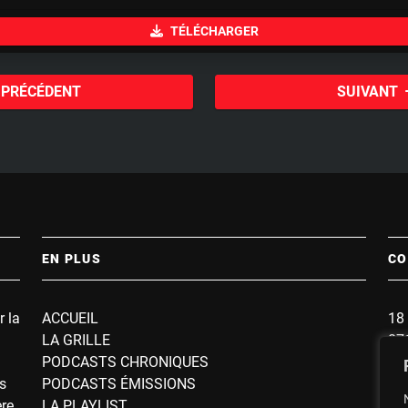
u
TÉLÉCHARGER
t
e
PRÉCÉDENT
SUIVANT
EN PLUS
CO
r la
ACCUEIL
18 
LA GRILLE
87
PODCASTS CHRONIQUES
BP
s
PODCASTS ÉMISSIONS
So
ère
LA PLAYLIST