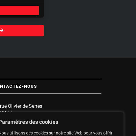
e
t
t
i
n
g
s
NTACTEZ-NOUS
rue Olivier de Serres
100 Limoges
 :
1135
Paramètres des cookies
nnette :
1607
Nous utilisons des cookies sur notre site Web pour vous offrir