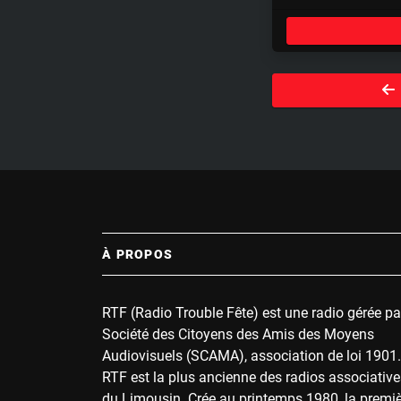
l
a
y
À PROPOS
RTF (Radio Trouble Fête) est une radio gérée pa
Société des Citoyens des Amis des Moyens
Audiovisuels (SCAMA), association de loi 1901.
RTF est la plus ancienne des radios associative
du Limousin. Crée au printemps 1980, la premi