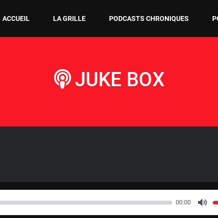
ACCUEIL
LA GRILLE
PODCASTS CHRONIQUES
P
JUKE BOX
00:00
M