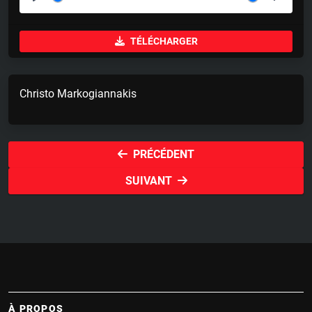
P
M
S
l
u
e
TÉLÉCHARGER
a
t
t
y
e
t
i
Christo Markogiannakis
n
g
s
PRÉCÉDENT
SUIVANT
À PROPOS