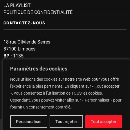
LA PLAYLIST
POLITIQUE DE CONFIDENTIALITÉ
CONTACTEZ-NOUS
18 rue Olivier de Serres
87100 Limoges
BP :
1135
Sonnette :
1607
Paramètres des cookies
secrétariat : 05 19 57 60 96
Nous utilisons des cookies sur notre site Web pour vous offrir
Top du Portugal : 06 14 48 93 47
l'expérience la plus pertinente. En cliquant sur « Tout accepter
», vous consentez à l'utilisation de TOUS les cookies.
CONTACTEZ-NOUS
Cependant, vous pouvez visiter aller sur « Personnaliser » pour
fournir un consentement contrôlé.
Personnaliser
Tout rejeter
Tout accepter
Agence Sitevite
© 2026 Radio RTF Limoges Copyright