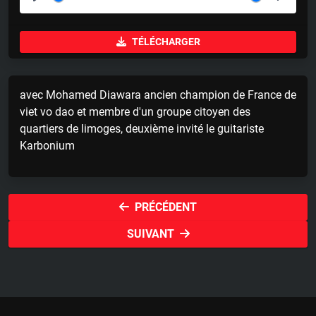
P
M
S
l
u
e
TÉLÉCHARGER
a
t
t
y
e
t
i
avec Mohamed Diawara ancien champion de France de
n
viet vo dao et membre d'un groupe citoyen des
g
quartiers de limoges, deuxième invité le guitariste
s
Karbonium
PRÉCÉDENT
SUIVANT