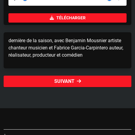
P
M
S
l
u
e
TÉLÉCHARGER
a
t
t
y
e
t
i
dernière de la saison, avec Benjamin Mousnier artiste
n
chanteur musicien et Fabrice Garcia-Carpintero auteur,
g
réalisateur, producteur et comédien
s
SUIVANT