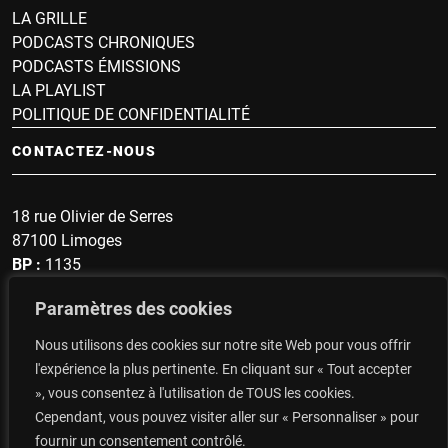
LA GRILLE
PODCASTS CHRONIQUES
PODCASTS ÉMISSIONS
LA PLAYLIST
POLITIQUE DE CONFIDENTIALITÉ
CONTACTEZ-NOUS
18 rue Olivier de Serres
87100 Limoges
BP :
1135
Sonnette :
1607
Paramètres des cookies
secrétariat : 05 19 57 60 96
Nous utilisons des cookies sur notre site Web pour vous offrir
Top du Portugal : 06 14 48 93 47
l'expérience la plus pertinente. En cliquant sur « Tout accepter
», vous consentez à l'utilisation de TOUS les cookies.
CONTACTEZ-NOUS
Cependant, vous pouvez visiter aller sur « Personnaliser » pour
fournir un consentement contrôlé.