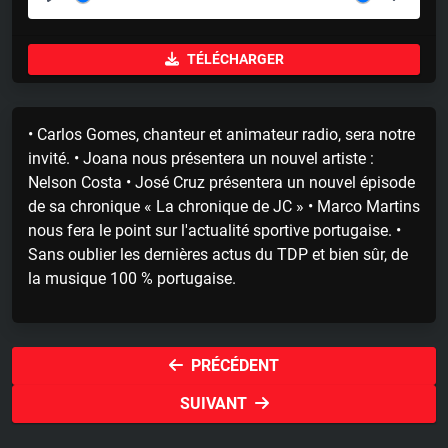
P
M
S
l
u
e
TÉLÉCHARGER
a
t
t
y
e
t
i
• Carlos Gomes, chanteur et animateur radio, sera notre
n
invité. • Joana nous présentera un nouvel artiste :
g
Nelson Costa • José Cruz présentera un nouvel épisode
s
de sa chronique « La chronique de JC » • Marco Martins
nous fera le point sur l'actualité sportive portugaise. •
Sans oublier les dernières actus du TDP et bien sûr, de
la musique 100 % portugaise.
PRÉCÉDENT
SUIVANT