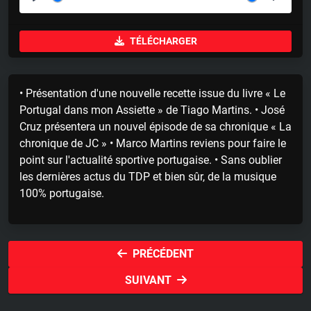
P
M
S
l
u
e
TÉLÉCHARGER
a
t
t
y
e
t
i
• Présentation d'une nouvelle recette issue du livre « Le
n
Portugal dans mon Assiette » de Tiago Martins. • José
g
Cruz présentera un nouvel épisode de sa chronique « La
s
chronique de JC » • Marco Martins reviens pour faire le
point sur l'actualité sportive portugaise. • Sans oublier
les dernières actus du TDP et bien sûr, de la musique
100% portugaise.
PRÉCÉDENT
SUIVANT