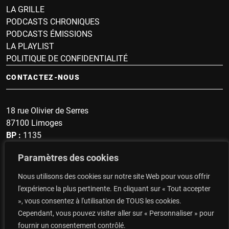
LA GRILLE
PODCASTS CHRONIQUES
PODCASTS ÉMISSIONS
LA PLAYLIST
POLITIQUE DE CONFIDENTIALITÉ
CONTACTEZ-NOUS
18 rue Olivier de Serres
87100 Limoges
BP :
1135
Sonnette :
1607
Paramètres des cookies
secrétariat : 05 19 57 60 96
Nous utilisons des cookies sur notre site Web pour vous offrir
Top du Portugal : 06 14 48 93 47
l'expérience la plus pertinente. En cliquant sur « Tout accepter
», vous consentez à l'utilisation de TOUS les cookies.
CONTACTEZ-NOUS
Cependant, vous pouvez visiter aller sur « Personnaliser » pour
fournir un consentement contrôlé.