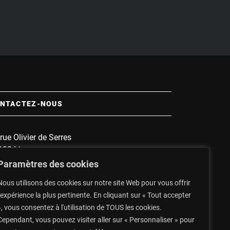
NTACTEZ-NOUS
rue Olivier de Serres
100 Limoges
 :
1135
Paramètres des cookies
nnette :
1607
Nous utilisons des cookies sur notre site Web pour vous offrir
secrétariat : 05 19 57 60 96
l'expérience la plus pertinente. En cliquant sur « Tout accepter
Top du Portugal : 06 14 48 93 47
», vous consentez à l'utilisation de TOUS les cookies.
Cependant, vous pouvez visiter aller sur « Personnaliser » pour
CONTACTEZ-NOUS