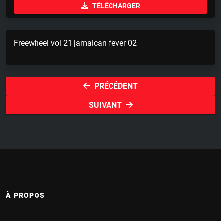
TÉLÉCHARGER
a
t
t
y
e
t
i
Freewheel vol 21 jamaican fever 02
n
g
s
PRÉCÉDENT
SUIVANT
À PROPOS