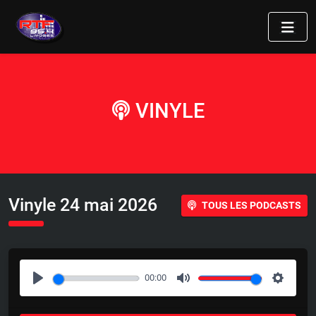
VINYLE
Vinyle 24 mai 2026
TOUS LES PODCASTS
00:00
P
M
S
l
u
e